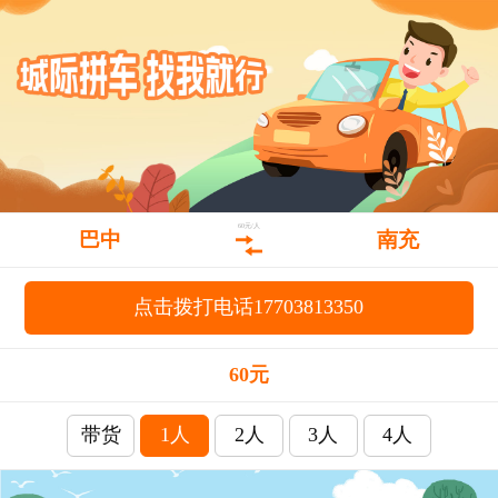
60元/人
巴中
南充
点击拨打电话17703813350
60元
带货
1人
2人
3人
4人