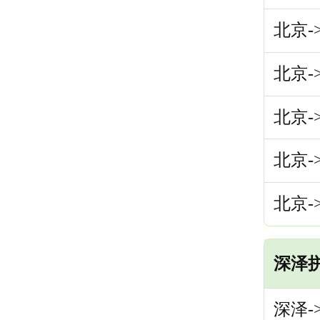
北京-
北京-
北京-
北京-
北京-
深泽
深泽-