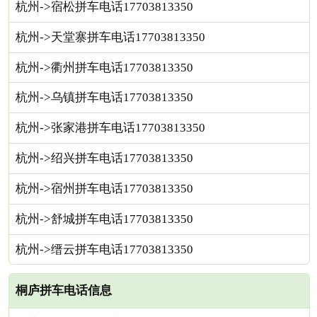
杭州->宿松拼车电话17703813350
杭州->天堂寨拼车电话17703813350
杭州->衢州拼车电话17703813350
杭州->乌镇拼车电话17703813350
杭州->张家港拼车电话17703813350
杭州->绍兴拼车电话17703813350
杭州->宿州拼车电话17703813350
杭州->舒城拼车电话17703813350
杭州->缙云拼车电话17703813350
桐庐拼车电话信息