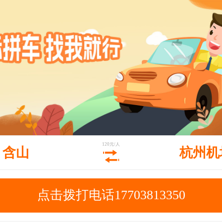
120元/人
含山
杭州机
点击拨打电话17703813350