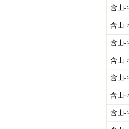
含山-
含山-
含山-
含山-
含山-
含山-
含山-