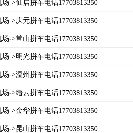
场->仙居拼车电话17703813350
场->庆元拼车电话17703813350
场->常山拼车电话17703813350
场->明光拼车电话17703813350
场->温州拼车电话17703813350
场->缙云拼车电话17703813350
场->金华拼车电话17703813350
场->昆山拼车电话17703813350