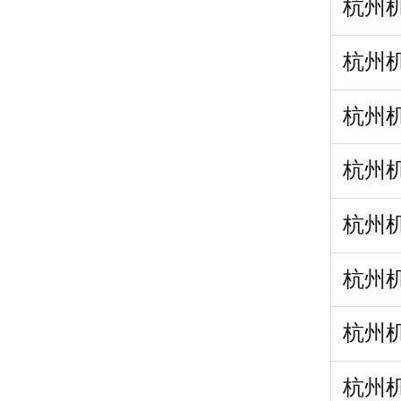
杭州机
杭州机
杭州机
杭州机
杭州机
杭州机
杭州机
杭州机