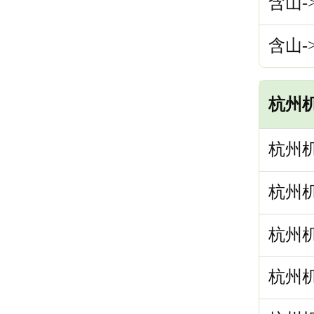
含山-
含山-
杭州
杭州机
杭州机
杭州机
杭州机