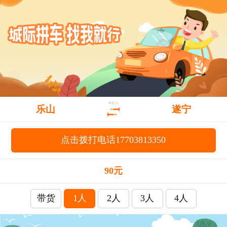
90元/人
乐山
遂宁
点击拨打电话17703813350
90元
带货
1人
2人
3人
4人