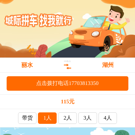
115元/人
丽水
湖州
点击拨打电话17703813350
115元
带货
1人
2人
3人
4人