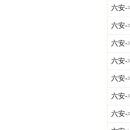
六安-
六安-
六安-
六安-
六安-
六安-
六安-