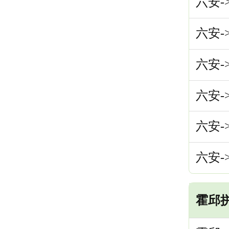
六安-
六安-
六安-
六安-
六安-
六安-
霍邱