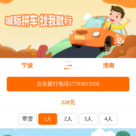
220元/人
宁波
淮南
点击拨打电话17703813350
220元
带货
1人
2人
3人
4人