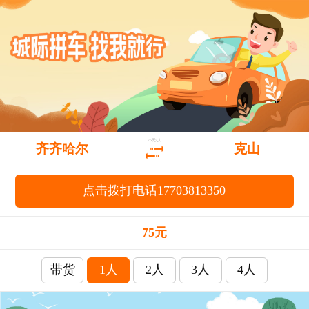
75元/人
齐齐哈尔
克山
点击拨打电话17703813350
75元
带货
1人
2人
3人
4人