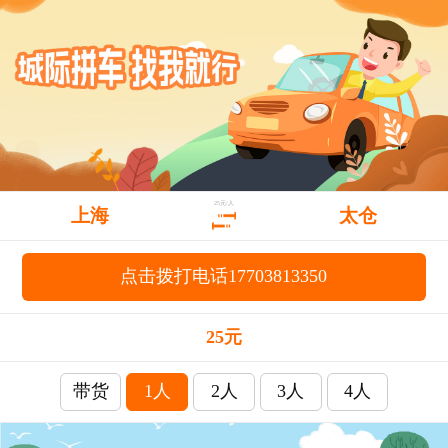
25元/人
上海
太仓
点击拨打电话17703813350
25元
带货
1人
2人
3人
4人