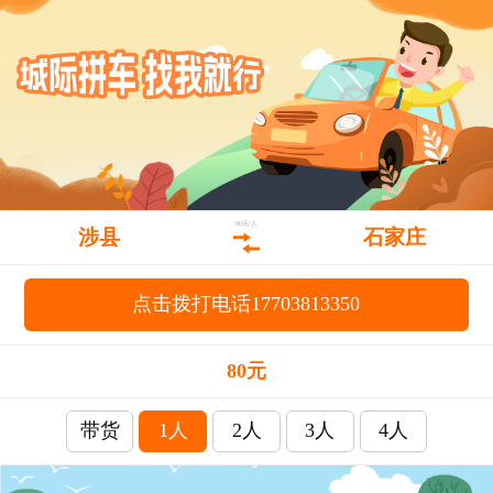
80元/人
涉县
石家庄
点击拨打电话17703813350
80元
带货
1人
2人
3人
4人