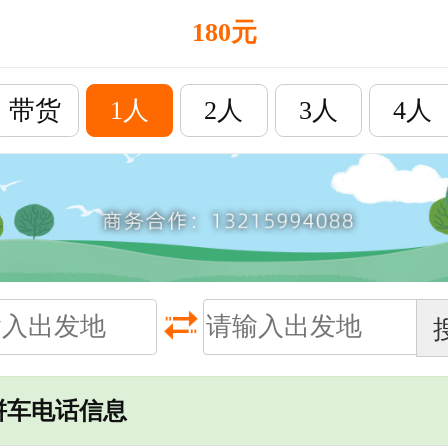
180元
带货
1人
2人
3人
4人
拼车电话信息