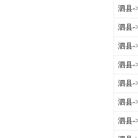
泗县-
泗县-
泗县-
泗县-
泗县-
泗县-
泗县-