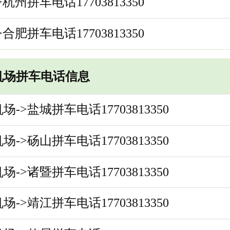
>杭州拼车电话17703813350
>合肥拼车电话17703813350
机场拼车电话信息
场->盐城拼车电话17703813350
场->砀山拼车电话17703813350
场->诸暨拼车电话17703813350
场->靖江拼车电话17703813350