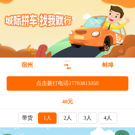
40元/人
宿州
蚌埠
点击拨打电话17703813350
40元
带货
1人
2人
3人
4人