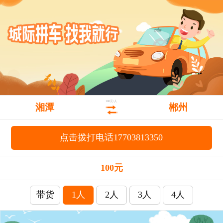
100元/人
湘潭
郴州
点击拨打电话17703813350
100元
带货
1人
2人
3人
4人