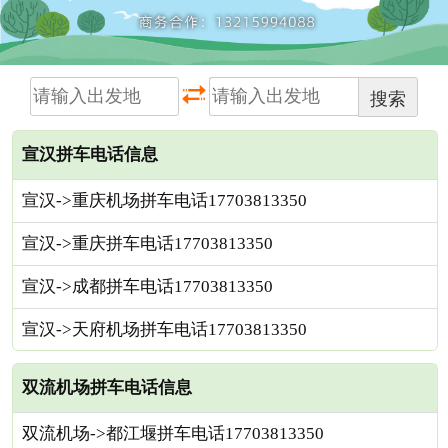
搜索
宣汉拼车电话信息
宣汉->重庆机场拼车电话17703813350
宣汉->重庆拼车电话17703813350
宣汉->成都拼车电话17703813350
宣汉->天府机场拼车电话17703813350
双流机场拼车电话信息
双流机场->都江堰拼车电话17703813350