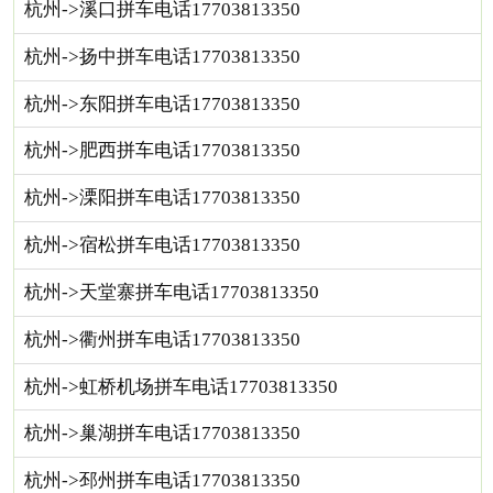
杭州->溪口拼车电话17703813350
杭州->扬中拼车电话17703813350
杭州->东阳拼车电话17703813350
杭州->肥西拼车电话17703813350
杭州->溧阳拼车电话17703813350
杭州->宿松拼车电话17703813350
杭州->天堂寨拼车电话17703813350
杭州->衢州拼车电话17703813350
杭州->虹桥机场拼车电话17703813350
杭州->巢湖拼车电话17703813350
杭州->邳州拼车电话17703813350