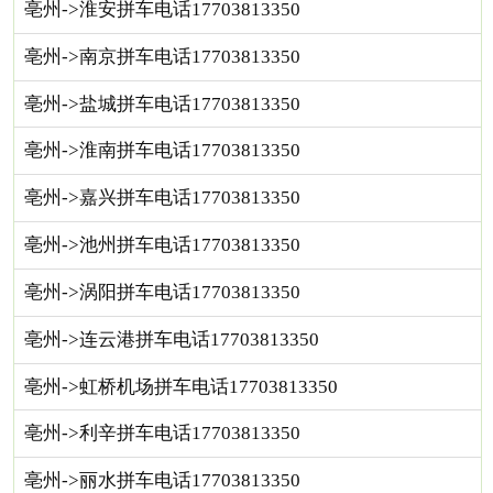
亳州->淮安拼车电话17703813350
亳州->南京拼车电话17703813350
亳州->盐城拼车电话17703813350
亳州->淮南拼车电话17703813350
亳州->嘉兴拼车电话17703813350
亳州->池州拼车电话17703813350
亳州->涡阳拼车电话17703813350
亳州->连云港拼车电话17703813350
亳州->虹桥机场拼车电话17703813350
亳州->利辛拼车电话17703813350
亳州->丽水拼车电话17703813350