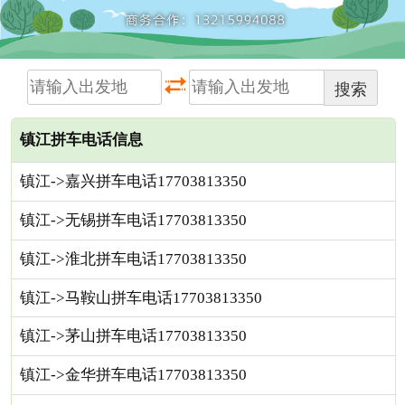
搜索
镇江拼车电话信息
镇江->嘉兴拼车电话17703813350
镇江->无锡拼车电话17703813350
镇江->淮北拼车电话17703813350
镇江->马鞍山拼车电话17703813350
镇江->茅山拼车电话17703813350
镇江->金华拼车电话17703813350