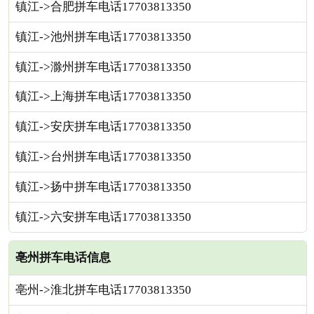
镇江->合肥拼车电话17703813350
镇江->池州拼车电话17703813350
镇江->滁州拼车电话17703813350
镇江->上海拼车电话17703813350
镇江->安庆拼车电话17703813350
镇江->台州拼车电话17703813350
镇江->扬中拼车电话17703813350
镇江->六安拼车电话17703813350
亳州拼车电话信息
亳州->淮北拼车电话17703813350