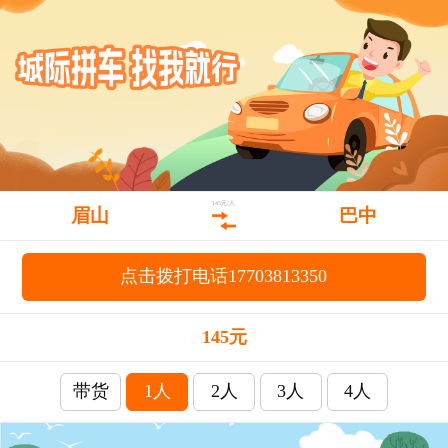
145元/人
眉山
巴中
点击拨打电话17703813350
145元
带货
1人
2人
3人
4人