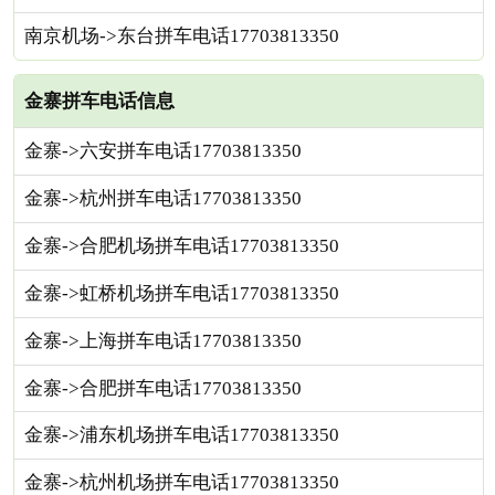
南京机场->东台拼车电话17703813350
金寨拼车电话信息
金寨->六安拼车电话17703813350
金寨->杭州拼车电话17703813350
金寨->合肥机场拼车电话17703813350
金寨->虹桥机场拼车电话17703813350
金寨->上海拼车电话17703813350
金寨->合肥拼车电话17703813350
金寨->浦东机场拼车电话17703813350
金寨->杭州机场拼车电话17703813350