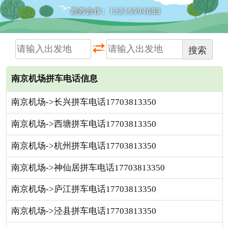
搜索
南京机场拼车电话信息
南京机场->长兴拼车电话17703813350
南京机场->西塘拼车电话17703813350
南京机场->杭州拼车电话17703813350
南京机场->神仙居拼车电话17703813350
南京机场->庐江拼车电话17703813350
南京机场->泾县拼车电话17703813350