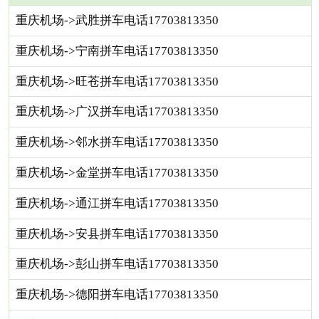
重庆机场->武胜拼车电话17703813350
重庆机场->宁南拼车电话17703813350
重庆机场->旺苍拼车电话17703813350
重庆机场->广汉拼车电话17703813350
重庆机场->邻水拼车电话17703813350
重庆机场->金堂拼车电话17703813350
重庆机场->通江拼车电话17703813350
重庆机场->安县拼车电话17703813350
重庆机场->彭山拼车电话17703813350
重庆机场->德阳拼车电话17703813350