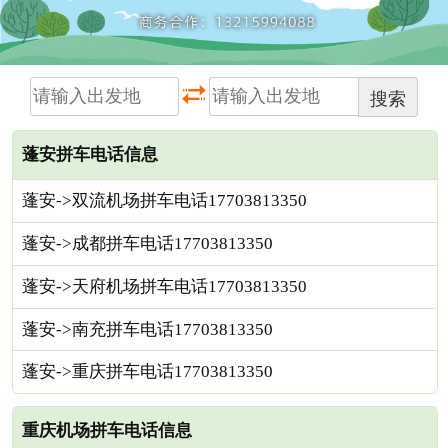
搜索
蓬安拼车电话信息
蓬安->双流机场拼车电话17703813350
蓬安->成都拼车电话17703813350
蓬安->天府机场拼车电话17703813350
蓬安->南充拼车电话17703813350
蓬安->重庆拼车电话17703813350
重庆机场拼车电话信息