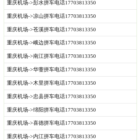
重庆机场->彭水拼车电话17703813350
重庆机场->凉山拼车电话17703813350
重庆机场->苍溪拼车电话17703813350
重庆机场->峨边拼车电话17703813350
重庆机场->南江拼车电话17703813350
重庆机场->华蓥拼车电话17703813350
重庆机场->木里拼车电话17703813350
重庆机场->忠县拼车电话17703813350
重庆机场->绵阳拼车电话17703813350
重庆机场->喜德拼车电话17703813350
重庆机场->内江拼车电话17703813350