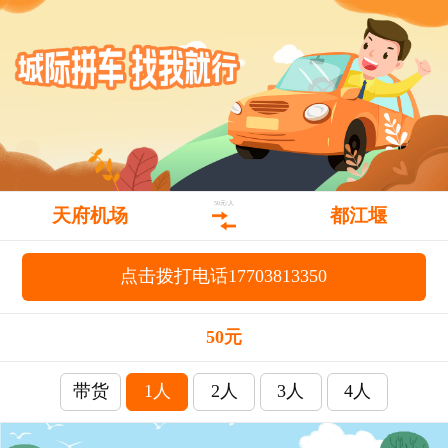
50元/人
天府机场
都江堰
点击拨打电话17703813350
50元
带货
1人
2人
3人
4人