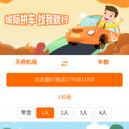
135元/人
天府机场
丰都
点击拨打电话17703813350
135元
带货
1人
2人
3人
4人