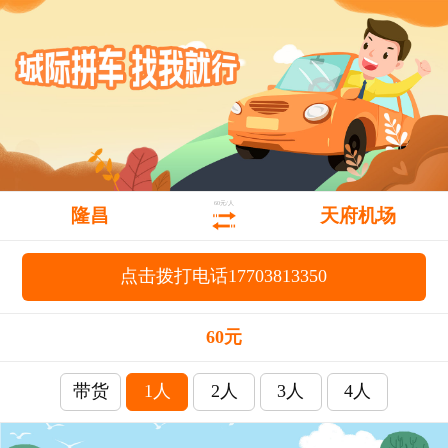
60元/人
隆昌
天府机场
点击拨打电话17703813350
60元
带货
1人
2人
3人
4人