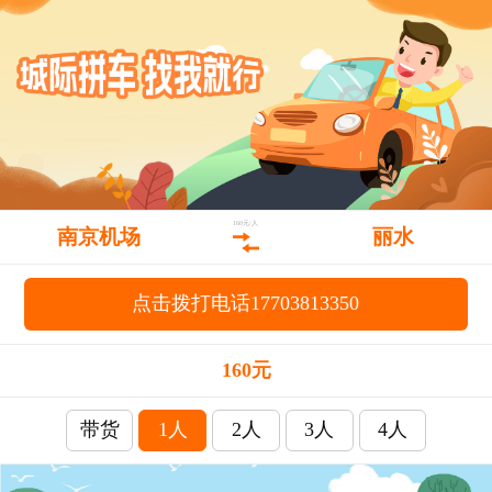
160元/人
南京机场
丽水
点击拨打电话17703813350
160元
带货
1人
2人
3人
4人